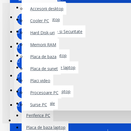
Hard disk-uri laptop
Accesorii desktop
Incarcator Laptop
Cooler PC
Kit Supraveghere si Securitate
Hard Disk-uri
Laptopuri
Memorii RAM
Memorie RAM laptop
Placa de baza
Module Electronice laptop
Placa de sunet
Monitoare
Placi video
Mufa alimentare laptop
Procesoare PC
Oferte Speciale
Surse PC
Periferice PC
SISTEME PC
Placa de baza laptop