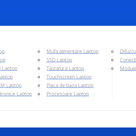
op
Mufa alimentare Laptop
Difuzo
top
SSD Laptop
Conecti
i Laptop
Tastatura Laptop
Module 
Laptop
Touchscreen Laptop
M Laptop
Placa de baza Laptop
tronice Laptop
Procesoare Laptop