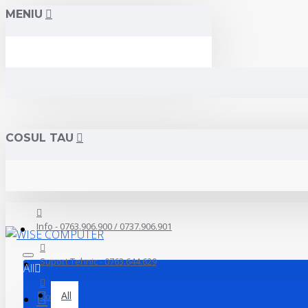
MENIU
COSUL TAU
Info - 0763.906.900 / 0737.906.901
Suport Tehnic - 0763.644.629
All
All
Contact