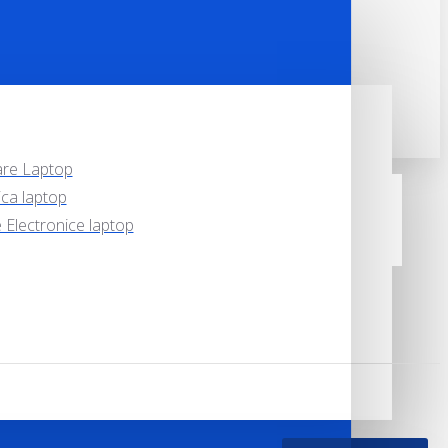
are Laptop
ca laptop
Electronice laptop