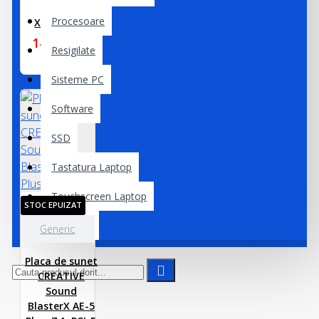
Asus
Procesoare
XONAR_DG
145,00 lei
Resigilate
Sisteme PC
Software
SSD
Tastatura Laptop
Touchscreen Laptop
STOC EPUIZAT
Webcam
Generic
Placa de sunet
CREATIVE
Sound
BlasterX AE-5