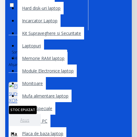
Out of Stock
Hard disk-uri laptop
Incarcator Laptop
Kit Supraveghere si Securitate
Laptopuri
Sortare
după:
Memorie RAM laptop
Afișare:
Module Electronice laptop
Monitoare
Mufa alimentare laptop
Oferte Speciale
STOC EPUIZAT
Asus
Periferice PC
Placa de baza laptop
Placa de sunet