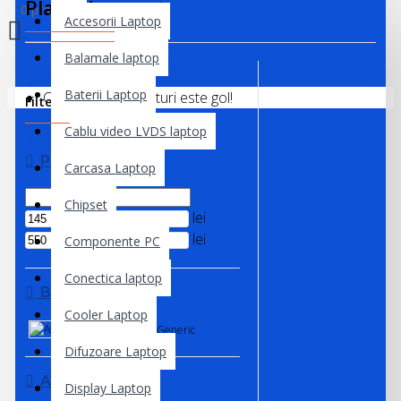
Placa de sunet
0 produs(e) - 0,00 lei
Accesorii Laptop
Balamale laptop
Baterii Laptop
Coșul de cumpărături este gol!
Filter
Clear
Cablu video LVDS laptop
PRICE
Carcasa Laptop
Chipset
lei
lei
Componente PC
Conectica laptop
BRANDS
Cooler Laptop
Asus
Generic
Difuzoare Laptop
AVAILABILITY
Display Laptop