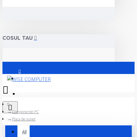
COSUL TAU
Logare
Inregistrare
Componente PC
All
Placa de sunet
All