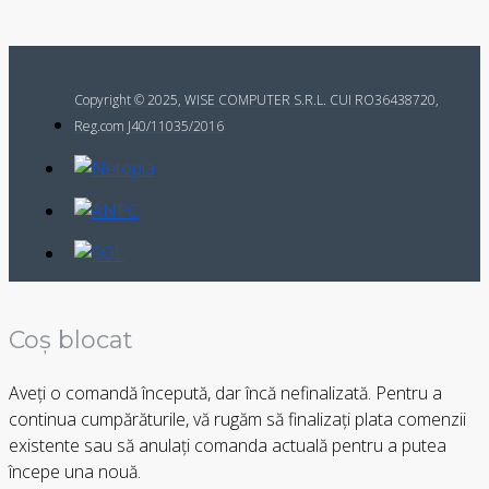
Copyright © 2025, WISE COMPUTER S.R.L. CUI RO36438720,
Reg.com J40/11035/2016
Coș blocat
Aveți o comandă începută, dar încă nefinalizată. Pentru a
continua cumpărăturile, vă rugăm să finalizați plata comenzii
existente sau să anulați comanda actuală pentru a putea
începe una nouă.