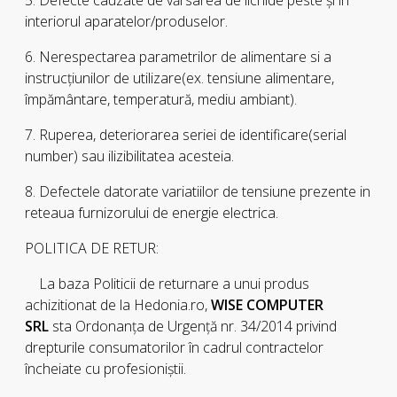
5. Defecte cauzate de vărsarea de lichide peste şi în
interiorul aparatelor/produselor.
6. Nerespectarea parametrilor de alimentare si a
instrucţiunilor de utilizare(ex. tensiune alimentare,
împământare, temperatură, mediu ambiant).
7. Ruperea, deteriorarea seriei de identificare(serial
number) sau ilizibilitatea acesteia.
8. Defectele datorate variatiilor de tensiune prezente in
reteaua furnizorului de energie electrica.
POLITICA DE RETUR:
La baza Politicii de returnare a unui produs
achizitionat de la Hedonia.ro,
WISE COMPUTER
SRL
sta Ordonanţa de Urgenţă nr. 34/2014 privind
drepturile consumatorilor în cadrul contractelor
încheiate cu profesioniştii.