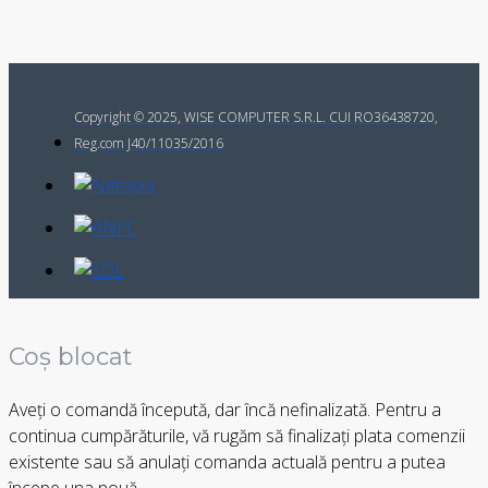
Copyright © 2025, WISE COMPUTER S.R.L. CUI RO36438720,
Reg.com J40/11035/2016
Coș blocat
Aveți o comandă începută, dar încă nefinalizată. Pentru a
continua cumpărăturile, vă rugăm să finalizați plata comenzii
existente sau să anulați comanda actuală pentru a putea
începe una nouă.