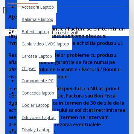
0 produs(e) - 0,00 lei
Accesorii Laptop
Atentie!
Balamale laptop
Certificatul de Garantie / Factura se emite intr-un
Baterii Laptop
Coșul de cumpărături este gol!
singur exemplar, acesta se completeaza si
inmaneaza cumparatorului la achizitia produsului.
Cablu video LVDS laptop
Rezolvarea eventualelor probleme cu produsul
Carcasa Laptop
aflat in perioada de garantie se face numai pe
Chipset
baza Cerificatului de Garantie / Facturii / Bonului
Fiscal in original sau copie.
Componente PC
In eventualitatea ca ati pierdut, ca NU ati primit
Conectica laptop
Certificatul de Garantie, Factura sau Bon Fiscal
dupa caz va rugam ca in termen de 30 de zile de la
Cooler Laptop
achizitionarea produsului sa solicitati retrimiterea
acestora. Peste acest termen ne rezervam
Difuzoare Laptop
dreptul de a nu mai rezolva eventualele
Display Laptop
problemele aparute.