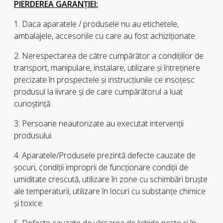
PIERDEREA GARANŢIEI:
1. Daca aparatele / produsele nu au etichetele,
ambalajele, accesoriile cu care au fost achiziţionate.
2. Nerespectarea de către cumpărător a condiţiilor de
transport, manipulare, instalare, utilizare şi întreţinere
precizate în prospectele şi instrucţiunile ce insoţesc
produsul la livrare şi de care cumpărătorul a luat
cunoştinţă.
3. Persoane neautorizate au executat intervenţii
produsului.
4. Aparatele/Produsele prezintă defecte cauzate de
şocuri, condiţii improprii de funcţionare condiţii de
umiditate crescută, utilizare în zone cu schimbări bruşte
ale temperaturii, utilizare în locuri cu substanţe chimice
şi toxice.