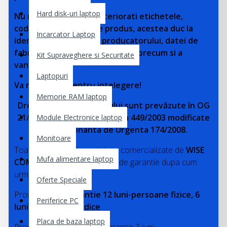
Hard disk-uri laptop
Nu rupeti, stergeti, deteriorati etichetele,
codurile de bare de pe produs, acestea duc la
Incarcator Laptop
identificarea exacta a producatorului, datei de
fabricatie a lotului de produse, precum si a
Kit Supraveghere si Securitate
vanzatorului.
Laptopuri
Va multumim pentru intelegere!
Memorie RAM laptop
Drepturile consumatorului sunt prevăzute în OG
21/1992 republicata si Legea 449/2003 modificate
Module Electronice laptop
prin Ordonanta de Urgenta 174/2008.
Monitoare
Toate produsele importate si comercializate de
WISE
Mufa alimentare laptop
COMPUTER SRL
beneficiaza de garantie dupa cum
urmeaza:
Oferte Speciale
Produse noi :
Garantie 12 luni-persoane fizice, 6
Periferice PC
luni-persoane juridice
.
Placa de baza laptop