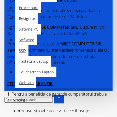
Produse Second Hand : Garantie 3 luni.
Procesoare
Garantia incepe din momentul receptiei produsului.
Durata medie de utilizare este de 24 de luni.
Resigilate
Unitate service:
WISE COMPUTER SRL
, Bucuresti, Str.
Sisteme PC
Racari nr 14 bloc 44 sc 1 ap 3. 0763644629.
Software
Produsele comercializate de
WISE COMPUTER SRL
,
sunt in conformitate cu standardele româneşti şi ale UE
SSD
şi sunt însoţite de instrucţiuni de utilizare în limba
Tastatura Laptop
română ce trebuiesc respectate.
Touchscreen Laptop
Webcam
CONDIŢII DE GARANŢIE:
1. Pentru a beneficia de garanţie cumpărătorul trebuie
să prezinte:
a. produsul şi toate accesoriile ce îl insoţesc,