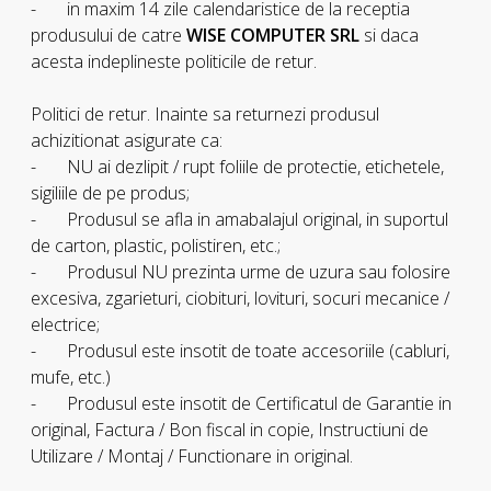
- in maxim 14 zile calendaristice de la receptia
produsului de catre
WISE COMPUTER SRL
si daca
acesta indeplineste politicile de retur.
Politici de retur. Inainte sa returnezi produsul
achizitionat asigurate ca:
- NU ai dezlipit / rupt foliile de protectie, etichetele,
sigiliile de pe produs;
- Produsul se afla in amabalajul original, in suportul
de carton, plastic, polistiren, etc.;
- Produsul NU prezinta urme de uzura sau folosire
excesiva, zgarieturi, ciobituri, lovituri, socuri mecanice /
electrice;
- Produsul este insotit de toate accesoriile (cabluri,
mufe, etc.)
- Produsul este insotit de Certificatul de Garantie in
original, Factura / Bon fiscal in copie, Instructiuni de
Utilizare / Montaj / Functionare in original.