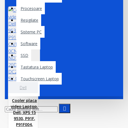
Procesoare
Resigilate
Sisteme PC
Software
SSD
Tastatura Laptop
Touchscreen Laptop
Dell
Webcam
Cooler placa
video Laptop,
Dell, XPS 15
9530, P91F,
P91F004,