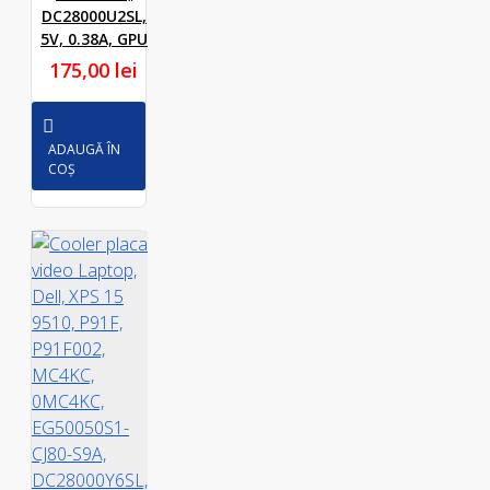
DC28000U2SL,
5V, 0.38A, GPU
175,00 lei
ADAUGĂ ÎN
COȘ