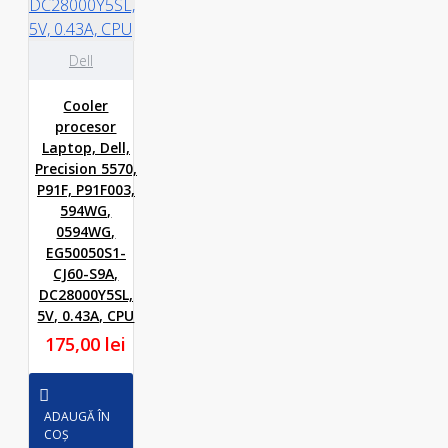
Dell
Cooler
procesor
Laptop, Dell,
Precision 5570,
P91F, P91F003,
594WG,
0594WG,
EG50050S1-
CJ60-S9A,
DC28000Y5SL,
5V, 0.43A, CPU
175,00 lei
ADAUGĂ ÎN
COȘ