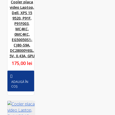
Cooler placa
video Laptop,
Dell, XPS 15
9520, P91F,
P91F003,
MC4KC,
0MC4KC,
EG50050S1-
CJ80-S9A,
DC28000Y6SL,
5V, 0.43A, GPU
175,00 lei
ADAUGĂ ÎN
COȘ