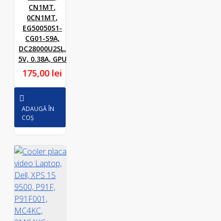
CN1MT,
0CN1MT,
EG50050S1-
CG01-S9A,
DC28000U2SL,
5V, 0.38A, GPU
175,00 lei
ADAUGĂ ÎN
COȘ