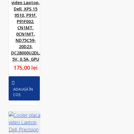
video Laptop,
Dell, XPS 15
9510, P91F,
P91F002,
CN1MT,
0CN1MT,
ND75C59-
20D23,
DC28000U2DL,
5V, 0.5A, GPU
175,00 lei
ADAUGĂ ÎN
COȘ