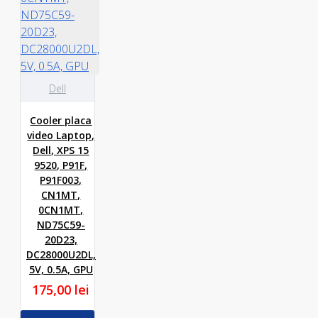
Dell
Cooler placa
video Laptop,
Dell, XPS 15
9520, P91F,
P91F003,
CN1MT,
0CN1MT,
ND75C59-
20D23,
DC28000U2DL,
5V, 0.5A, GPU
175,00 lei