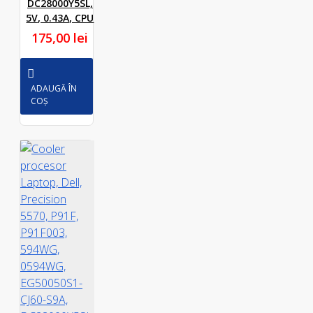
DC28000Y5SL,
5V, 0.43A, CPU
175,00 lei
ADAUGĂ ÎN
COȘ