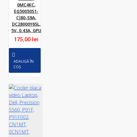
0MC4KC,
EG50050S1-
CJ80-S9A,
DC28000Y6SL,
5V, 0.43A, GPU
175,00 lei
ADAUGĂ ÎN
COȘ