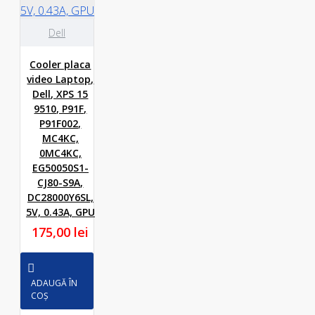
Dell
Cooler placa
video Laptop,
Dell, XPS 15
9510, P91F,
P91F002,
MC4KC,
0MC4KC,
EG50050S1-
CJ80-S9A,
DC28000Y6SL,
5V, 0.43A, GPU
175,00 lei
ADAUGĂ ÎN
COȘ