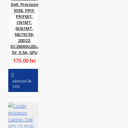
Dell, Precision
5550, P91F,
P91F001,
CN1MT,
0CN1MT,
ND75C59-
20D23,
DC28000U2DL,
5V, 0.5A, GPU
175,00 lei
ADAUGĂ ÎN
COȘ