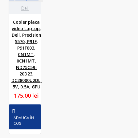
Dell
Cooler placa
video Laptop,
Dell, Precision
5570, P91F,
P91F003,
CN1MT,
0CN1MT,
ND75C59-
20D23,
DC28000U2DL,
5V, 0.5A, GPU
175,00 lei
ADAUGĂ ÎN
COȘ