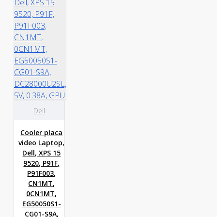
Dell
Cooler placa
video Laptop,
Dell, XPS 15
9520, P91F,
P91F003,
CN1MT,
0CN1MT,
EG50050S1-
CG01-S9A,