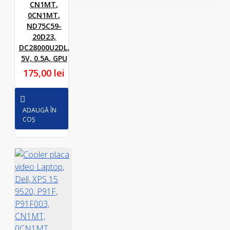
CN1MT,
0CN1MT,
ND75C59-
20D23,
DC28000U2DL,
5V, 0.5A, GPU
175,00 lei
ADAUGĂ ÎN
COȘ