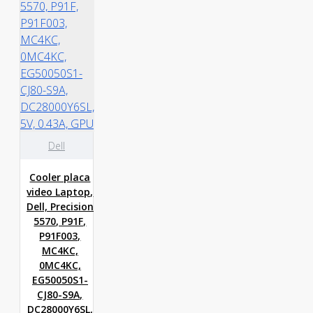
Dell
Cooler placa
video Laptop,
Dell, Precision
5570, P91F,
P91F003,
MC4KC,
0MC4KC,
EG50050S1-
CJ80-S9A,
DC28000Y6SL,