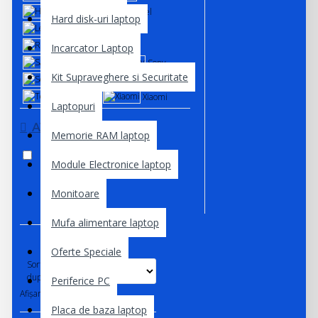
Huawei
Intel
Hard disk-uri laptop
Lenovo
MSI
Replacement
Incarcator Laptop
Samsung
Sony
Kit Supraveghere si Securitate
Sony Vaio
Sunon
Toshiba
Xiaomi
Laptopuri
AVAILABILITY
Memorie RAM laptop
In Stock
Out of Stock
Module Electronice laptop
Monitoare
Mufa alimentare laptop
Oferte Speciale
Sortare
după:
Periferice PC
Afișare:
Placa de baza laptop