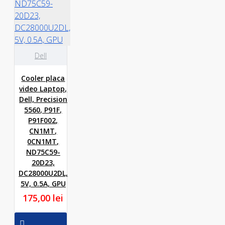
Dell
Cooler placa
video Laptop,
Dell, Precision
5560, P91F,
P91F002,
CN1MT,
0CN1MT,
ND75C59-
20D23,
DC28000U2DL,
5V, 0.5A, GPU
175,00 lei