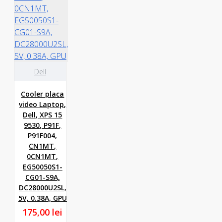
Dell
Cooler placa
video Laptop,
Dell, XPS 15
9530, P91F,
P91F004,
CN1MT,
0CN1MT,
EG50050S1-
CG01-S9A,
DC28000U2SL,
5V, 0.38A, GPU
175,00 lei