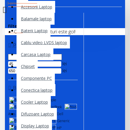
0 produs(e) - 0,00 lei
Accesorii Laptop
Balamale laptop
Filter
Clear
Baterii Laptop
Coșul de cumpărături este gol!
Cablu video LVDS laptop
PRICE
Carcasa Laptop
lei
Chipset
lei
Componente PC
BRANDS
Conectica laptop
Acer
Apple
Cooler Laptop
Apple MacBook
Asus
Difuzoare Laptop
Clevo
Dell
Fujitsu
Generic
Display Laptop
Gigabyte
HP