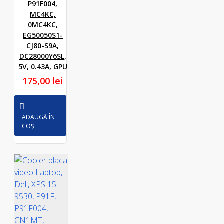
P91F004,
MC4KC,
0MC4KC,
EG50050S1-
CJ80-S9A,
DC28000Y6SL,
5V, 0.43A, GPU
175,00 lei
ADAUGĂ ÎN
COȘ