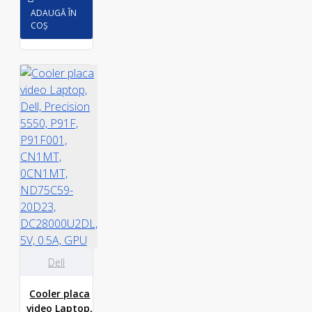
ADAUGĂ ÎN
COȘ
Dell
Cooler placa
video Laptop,