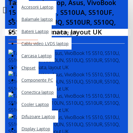
Tastatura Laptop, Asus, VivoBook
0 produs(e) - 0,00 lei
Accesorii Laptop
15 S510, S510U, S510UA, S510UF,
Balamale laptop
S510UN, S510UQ, S510UR, S510Q,
S510QA, iluminata, layout UK
Baterii Laptop
Coșul de cumpărături este gol!
Cablu video LVDS laptop
Carcasa Laptop
Chipset
Componente PC
Conectica laptop
Cooler Laptop
Difuzoare Laptop
Display Laptop