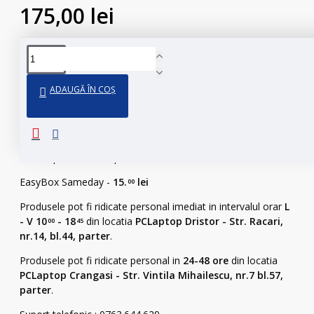
175,00 lei
ADAUGĂ ÎN COȘ
95% din produsele noastre se afla fizic in stoc.
Ajunge la tine..
In 24-48 ore prin curier
Livrare prin Curier Rapid -
20.
lei
00
EasyBox Sameday -
15.
lei
00
Produsele pot fi ridicate personal imediat in intervalul orar
L
- V 10
- 18
din locatia
PCLaptop Dristor - Str. Racari,
00
45
nr.14, bl.44, parter
.
Produsele pot fi ridicate personal in
24-48 ore
din locatia
PCLaptop Crangasi - Str. Vintila Mihailescu, nr.7 bl.57,
parter
.