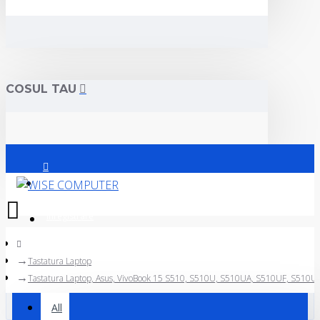
COSUL TAU
Logare
Inregistrare
Tastatura Laptop
All
Tastatura Laptop, Asus, VivoBook 15 S510, S510U, S510UA, S510UF, S510
All