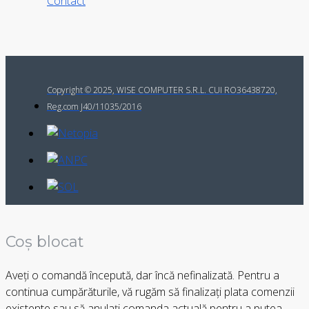
Contact
Copyright © 2025, WISE COMPUTER S.R.L. CUI RO36438720,
Reg.com J40/11035/2016
Coș blocat
Aveți o comandă începută, dar încă nefinalizată. Pentru a
continua cumpărăturile, vă rugăm să finalizați plata comenzii
existente sau să anulați comanda actuală pentru a putea