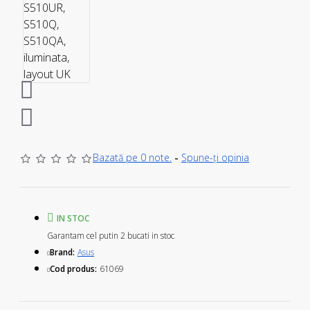
Bazată pe 0 note.
-
Spune-ţi opinia
IN STOC
Garantam cel putin 2 bucati in stoc
Brand:
Asus
Cod produs:
61069