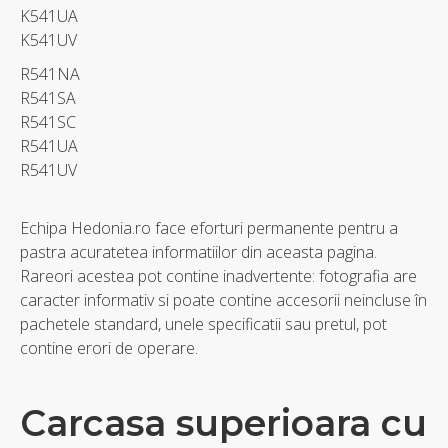
K541UA
K541UV
R541NA
R541SA
R541SC
R541UA
R541UV
Echipa Hedonia.ro face eforturi permanente pentru a
pastra acuratetea informatiilor din aceasta pagina.
Rareori acestea pot contine inadvertente: fotografia are
caracter informativ si poate contine accesorii neincluse în
pachetele standard, unele specificatii sau pretul, pot
contine erori de operare.
Carcasa superioara cu