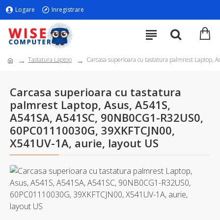
Logare
Inregistrare
Tastatura Laptop
Carcasa superioara cu tastatura palmrest Lapto
Carcasa superioara cu tastatura
palmrest Laptop, Asus, A541S,
A541SA, A541SC, 90NB0CG1-R32US0,
60PC01110030G, 39XKFTCJN00,
X541UV-1A, aurie, layout US