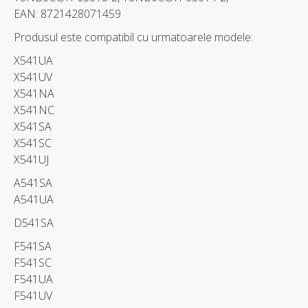
EAN: 8721428071459
Produsul este compatibil cu urmatoarele modele:
X541UA
X541UV
X541NA
X541NC
X541SA
X541SC
X541UJ
A541SA
A541UA
D541SA
F541SA
F541SC
F541UA
F541UV