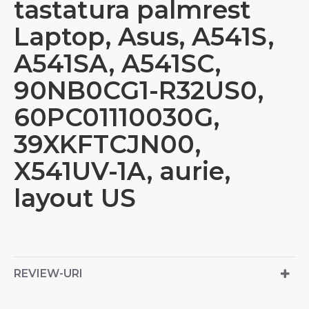
tastatura palmrest
Laptop, Asus, A541S,
A541SA, A541SC,
90NB0CG1-R32US0,
60PC01110030G,
39XKFTCJN00,
X541UV-1A, aurie,
layout US
REVIEW-URI