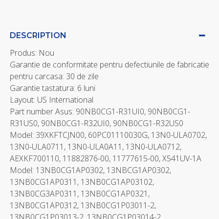
DESCRIPTION
Produs: Nou
Garantie de conformitate pentru defectiunile de fabricatie
pentru carcasa: 30 de zile
Garantie tastatura: 6 luni
Layout: US International
Part number Asus: 90NB0CG1-R31UI0, 90NB0CG1-
R31US0, 90NB0CG1-R32UI0, 90NB0CG1-R32US0
Model: 39XKFTCJN00, 60PC01110030G, 13N0-ULA0702,
13N0-ULA0711, 13N0-ULA0A11, 13N0-ULA0712,
AEXKF700110, 11882876-00, 11777615-00, X541UV-1A
Model: 13NB0CG1AP0302, 13NBCG1AP0302,
13NB0CG1AP0311, 13NB0CG1AP03102,
13NB0CG3AP0311, 13NB0CG1AP0321,
13NB0CG1AP0312, 13NB0CG1P03011-2,
13NB0CG1P03013-2, 13NB0CG1P03014-2,