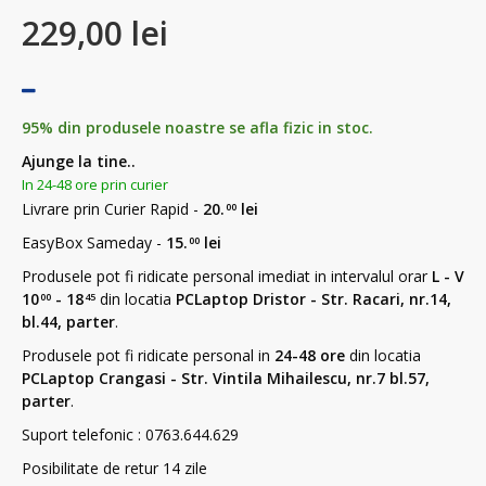
229,00 lei
95% din produsele noastre se afla fizic in stoc.
Ajunge la tine..
In 24-48 ore prin curier
Livrare prin Curier Rapid -
20.
lei
00
EasyBox Sameday -
15.
lei
00
Produsele pot fi ridicate personal imediat in intervalul orar
L - V
10
- 18
din locatia
PCLaptop Dristor - Str. Racari, nr.14,
00
45
bl.44, parter
.
Produsele pot fi ridicate personal in
24-48 ore
din locatia
PCLaptop Crangasi - Str. Vintila Mihailescu, nr.7 bl.57,
parter
.
Suport telefonic : 0763.644.629
Posibilitate de retur 14 zile