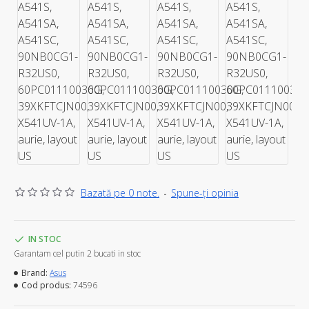
Bazată pe 0 note.
-
Spune-ţi opinia
IN STOC
Garantam cel putin 2 bucati in stoc
Brand:
Asus
Cod produs:
74596