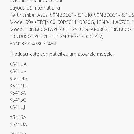
Garantie tastatura: 6 luni
Layout: US International
Part number Asus: 90NB0CG1-R31UI0, 90NB0CG1-R31U
Model: 39XKFTCJN00, 60PC01110030G, 13N0-ULA0702, 1
Model: 13NB0CG1AP0302, 13NBCG1AP0302, 13NB0CG1
13NB0CG1P03013-2, 13NB0CG1P03014-2,
EAN: 8721428071459
Produsul este compatibil cu urmatoarele modele:
X541UA
X541UV
X541NA
X541NC
X541SA
X541SC
X541UJ
A541SA
A541UA