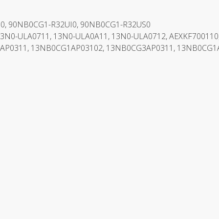
S0, 90NB0CG1-R32UI0, 90NB0CG1-R32US0
3N0-ULA0711, 13N0-ULA0A11, 13N0-ULA0712, AEXKF700110, 
AP0311, 13NB0CG1AP03102, 13NB0CG3AP0311, 13NB0CG1A