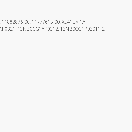
11882876-00, 11777615-00, X541UV-1A
P0321, 13NB0CG1AP0312, 13NB0CG1P03011-2,