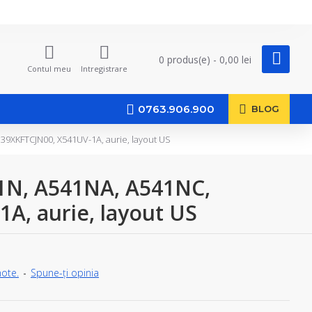
0 produs(e) - 0,00 lei
Contul meu
Intregistrare
0763.906.900
BLOG
39XKFTCJN00, X541UV-1A, aurie, layout US
41N, A541NA, A541NC,
, aurie, layout US
note.
-
Spune-ţi opinia