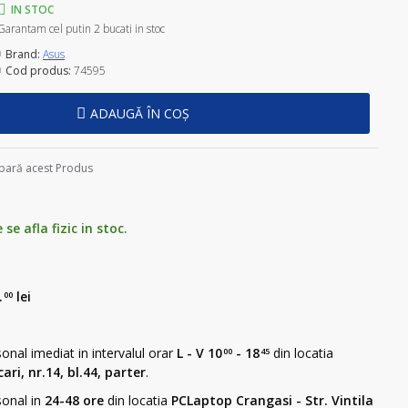
IN STOC
Garantam cel putin 2 bucati in stoc
Brand:
Asus
Cod produs:
74595
ADAUGĂ ÎN COȘ
ară acest Produs
e afla fizic in stoc.
.
lei
00
sonal imediat in intervalul orar
L - V 10
- 18
din locatia
00
45
ari, nr.14, bl.44, parter
.
sonal in
24-48 ore
din locatia
PCLaptop Crangasi - Str. Vintila