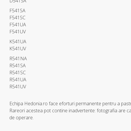
D541SA
F541SA
F541SC
F541UA
F541UV
K541UA
K541UV
R541NA
R541SA
R541SC
R541UA
R541UV
Echipa Hedonia.ro face eforturi permanente pentru a pastr
Rareori acestea pot contine inadvertente: fotografia are car
de operare.