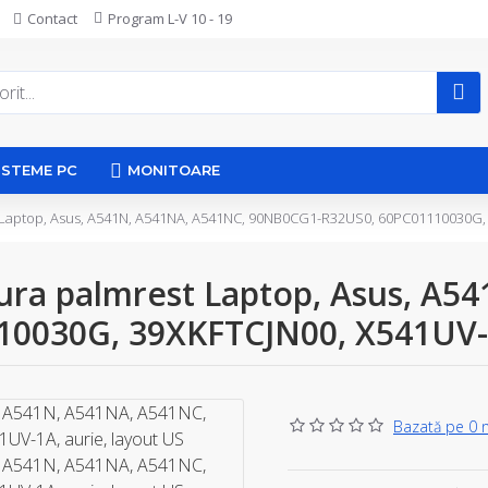
Contact
Program L-V 10 - 19
ISTEME PC
MONITOARE
t Laptop, Asus, A541N, A541NA, A541NC, 90NB0CG1-R32US0, 60PC01110030G, 
tura palmrest Laptop, Asus, A5
030G, 39XKFTCJN00, X541UV-1A
Bazată pe 0 