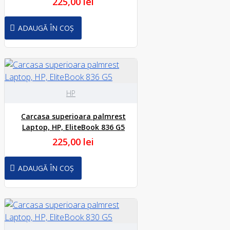
225,00 lei
ADAUGĂ ÎN COȘ
HP
Carcasa superioara palmrest
Laptop, HP, EliteBook 836 G5
225,00 lei
ADAUGĂ ÎN COȘ