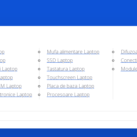
op
Mufa alimentare Laptop
Difuzo
top
SSD Laptop
Conecti
i Laptop
Tastatura Laptop
Module 
Laptop
Touchscreen Laptop
M Laptop
Placa de baza Laptop
tronice Laptop
Procesoare Laptop