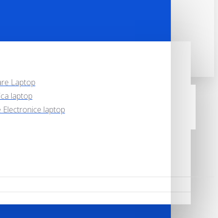
are Laptop
ca laptop
Electronice laptop