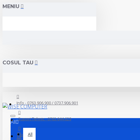
MENIU
COSUL TAU
Info - 0763.906.900 / 0737.906.901
Suport Tehnic - 0763.644.629
All
All
Contact