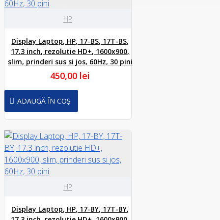
HP
Display Laptop, HP, 17-BS, 17T-BS,
17.3 inch, rezolutie HD+, 1600x900,
slim, prinderi sus si jos, 60Hz, 30 pini
450,00 lei
ADAUGĂ ÎN COȘ
HP
Display Laptop, HP, 17-BY, 17T-BY,
17.3 inch, rezolutie HD+, 1600x900,