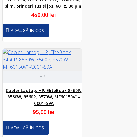
slim, prinderi sus si jos, 60Hz, 30 pini
450,00 lei
ADAUGĂ ÎN COȘ
HP
Cooler Laptop, HP, EliteBook 8460P,
8560W, 8560P, 8570W, MF60150V1-
C001-S9A
95,00 lei
ADAUGĂ ÎN COȘ