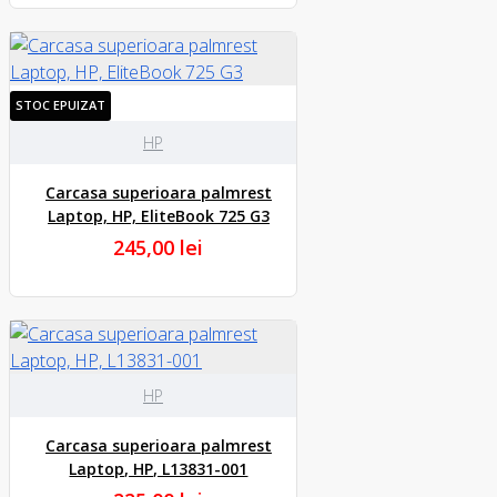
STOC EPUIZAT
HP
Carcasa superioara palmrest
Laptop, HP, EliteBook 725 G3
245,00 lei
HP
Carcasa superioara palmrest
Laptop, HP, L13831-001