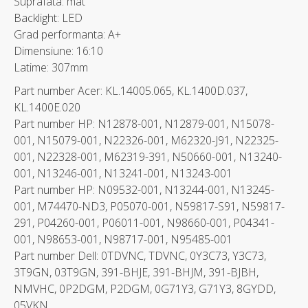
Suprafata: mat
Backlight: LED
Grad performanta: A+
Dimensiune: 16:10
Latime: 307mm
Part number Acer: KL.14005.065, KL.1400D.037,
KL.1400E.020
Part number HP: N12878-001, N12879-001, N15078-
001, N15079-001, N22326-001, M62320-J91, N22325-
001, N22328-001, M62319-391, N50660-001, N13240-
001, N13246-001, N13241-001, N13243-001
Part number HP: N09532-001, N13244-001, N13245-
001, M74470-ND3, P05070-001, N59817-S91, N59817-
291, P04260-001, P06011-001, N98660-001, P04341-
001, N98653-001, N98717-001, N95485-001
Part number Dell: 0TDVNC, TDVNC, 0Y3C73, Y3C73,
3T9GN, 03T9GN, 391-BHJE, 391-BHJM, 391-BJBH,
NMVHC, 0P2DGM, P2DGM, 0G71Y3, G71Y3, 8GYDD,
05VKN