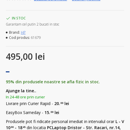
IN STOC
Garantam cel putin 2 bucati in stoc
Brand:
HP
Cod produs:
61679
495,00 lei
95% din produsele noastre se afla fizic in stoc.
Ajunge la tine..
In 24-48 ore prin curier
Livrare prin Curier Rapid -
20.
lei
00
EasyBox Sameday -
15.
lei
00
Produsele pot fi ridicate personal imediat in intervalul orar
L - V
10
- 18
din locatia
PCLaptop Dristor - Str. Racari, nr.14,
00
45