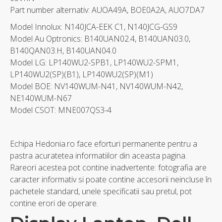
Part number alternativ: AUOA49A, BOE0A2A, AUO7DA7
Model Innolux: N140JCA-EEK C1, N140JCG-GS9
Model Au Optronics: B140UAN02.4, B140UAN03.0,
B140QAN03.H, B140UAN04.0
Model LG: LP140WU2-SPB1, LP140WU2-SPM1,
LP140WU2(SP)(B1), LP140WU2(SP)(M1)
Model BOE: NV140WUM-N41, NV140WUM-N42,
NE140WUM-N67
Model CSOT: MNE007QS3-4
Echipa Hedonia.ro face eforturi permanente pentru a
pastra acuratetea informatiilor din aceasta pagina.
Rareori acestea pot contine inadvertente: fotografia are
caracter informativ si poate contine accesorii neincluse în
pachetele standard, unele specificatii sau pretul, pot
contine erori de operare.