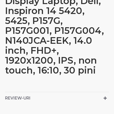
Display Laptop, Dell,
Inspiron 14 5420,
5425, P157G,
P157G001, P157G004,
N140JCA-EEK, 14.0
inch, FHD+,
1920x1200, IPS, non
touch, 16:10, 30 pini
REVIEW-URI