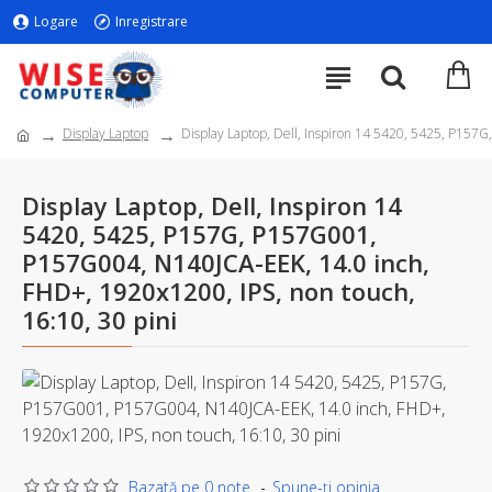
Logare
Inregistrare
Display Laptop
Display Laptop, Dell, Inspiron 14 5420, 5425, P157
Display Laptop, Dell, Inspiron 14
5420, 5425, P157G, P157G001,
P157G004, N140JCA-EEK, 14.0 inch,
FHD+, 1920x1200, IPS, non touch,
16:10, 30 pini
Bazată pe 0 note.
-
Spune-ţi opinia