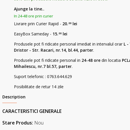
Ajunge la tine..
In 24-48 ore prin curier
Livrare prin Curier Rapid -
20.
lei
00
EasyBox Sameday -
15.
lei
00
Produsele pot fi ridicate personal imediat in intervalul orar
L -
Dristor - Str. Racari, nr.14, bl.44, parter
.
Produsele pot fi ridicate personal in
24-48 ore
din locatia
PCLa
Mihailescu, nr.7 bl.57, parter
.
Suport telefonic : 0763.644.629
Posibilitate de retur 14 zile
Description
CARACTERISTICI GENERALE
Stare Produs:
Nou