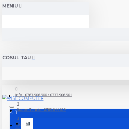
MENIU
COSUL TAU
Info - 0763.906.900 / 0737.906.901
Suport Tehnic - 0763.644.629
All
All
Contact