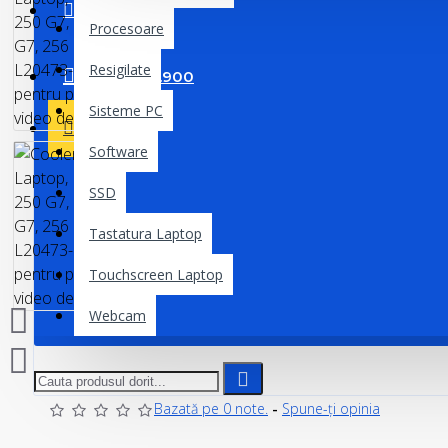
MONITOARE
Procesoare
Resigilate
0763.906.900
Sisteme PC
BLOG
Software
SSD
Tastatura Laptop
Touchscreen Laptop
Webcam
Bazată pe 0 note.
-
Spune-ţi opinia