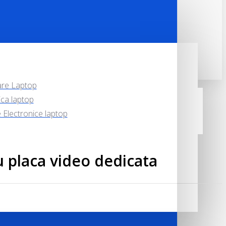
are Laptop
ca laptop
Electronice laptop
u placa video dedicata