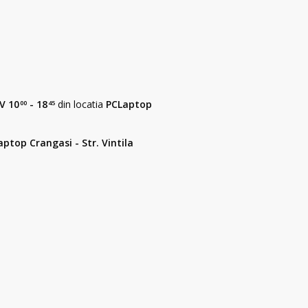
 V 10
- 18
din locatia
PCLaptop
00
45
ptop Crangasi - Str. Vintila