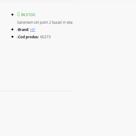
IN STOC
Garantam cel putin 2 bucati in stoc
Brand:
HP
Cod produs:
60273