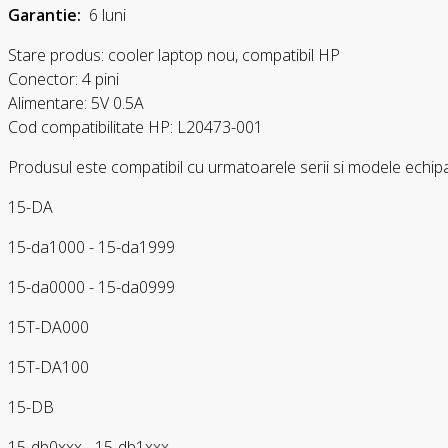
Garantie:
6 luni
Stare produs: cooler laptop nou, compatibil HP
Conector: 4 pini
Alimentare: 5V 0.5A
Cod compatibilitate HP: L20473-001
Produsul este compatibil cu urmatoarele serii si modele echipa
15-DA
15-da1000 - 15-da1999
15-da0000 - 15-da0999
15T-DA000
15T-DA100
15-DB
15-db0xxx - 15-db1xxx