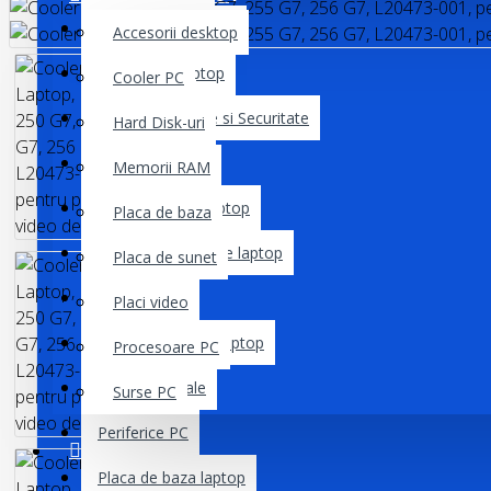
Hard disk-uri laptop
Accesorii desktop
Incarcator Laptop
Cooler PC
Kit Supraveghere si Securitate
Hard Disk-uri
Laptopuri
Memorii RAM
Memorie RAM laptop
Placa de baza
Module Electronice laptop
Placa de sunet
Monitoare
Placi video
Mufa alimentare laptop
Procesoare PC
Oferte Speciale
Surse PC
Periferice PC
SISTEME PC
Placa de baza laptop