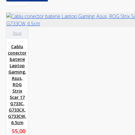
Asus
Cablu
conector
baterie
Laptop
Gaming,
Asus,
ROG
Strix
Scar 17
G733C,
G733CX,
G733CW,
6.5cm
55,00