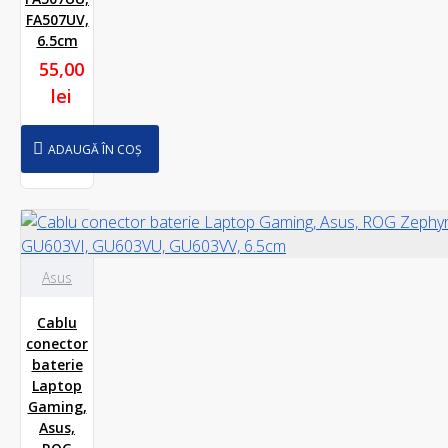
FA507UV,
6.5cm
55,00
lei
ADAUGĂ ÎN COȘ
Asus
Cablu
conector
baterie
Laptop
Gaming,
Asus,