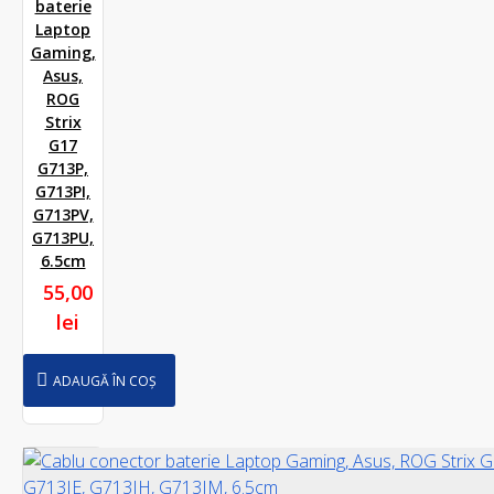
baterie
Laptop
Gaming,
Asus,
ROG
Strix
G17
G713P,
G713PI,
G713PV,
G713PU,
6.5cm
55,00
lei
ADAUGĂ ÎN COȘ