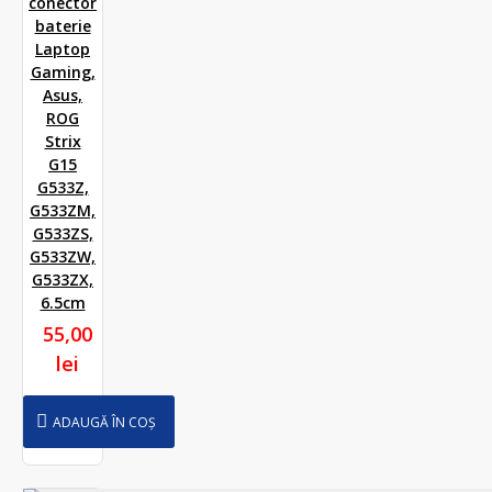
conector
baterie
Laptop
Gaming,
Asus,
ROG
Strix
G15
G533Z,
G533ZM,
G533ZS,
G533ZW,
G533ZX,
6.5cm
55,00
lei
ADAUGĂ ÎN COȘ