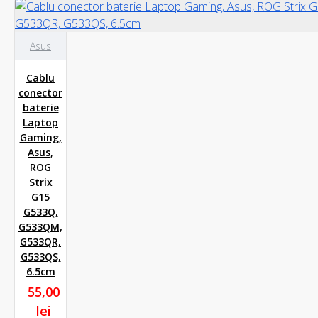
Asus
Cablu
conector
baterie
Laptop
Gaming,
Asus,
ROG
Strix
G15
G533Q,
G533QM,
G533QR,
G533QS,
6.5cm
55,00
lei