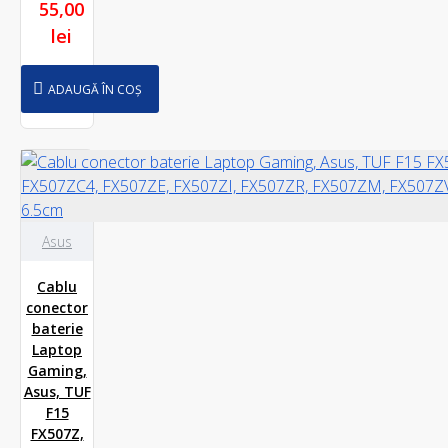
55,00
lei
ADAUGĂ ÎN COȘ
Asus
Cablu
conector
baterie
Laptop
Gaming,
Asus, TUF
F15
FX507Z,