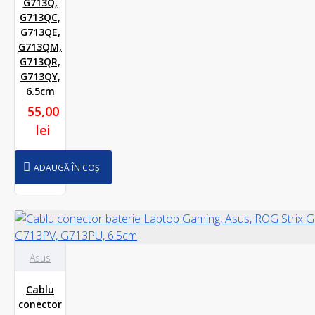
G713Q,
G713QC,
G713QE,
G713QM,
G713QR,
G713QY,
6.5cm
55,00
lei
ADAUGĂ ÎN COȘ
Asus
Cablu
conector