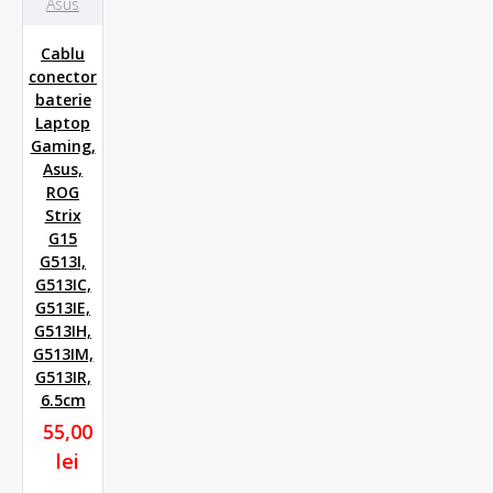
Asus
Cablu
conector
baterie
Laptop
Gaming,
Asus,
ROG
Strix
G15
G513I,
G513IC,
G513IE,
G513IH,
G513IM,
G513IR,
6.5cm
55,00
lei