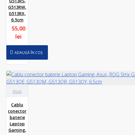
G513RS,
G513RW,
G513RX,
6.5cm
55,00
lei
ADAUGĂ ÎN COȘ
Asus
Cablu
conector
baterie
Laptop
Gaming,