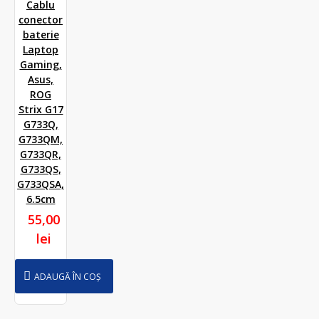
Cablu
conector
baterie
Laptop
Gaming,
Asus,
ROG
Strix G17
G733Q,
G733QM,
G733QR,
G733QS,
G733QSA,
6.5cm
55,00
lei
ADAUGĂ ÎN COȘ