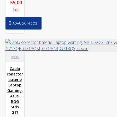
55,00
lei
ADAUGĂ ÎN COȘ
Asus
Cablu
conector
baterie
Laptop
Gaming,
Asus,
ROG
Strix
G17