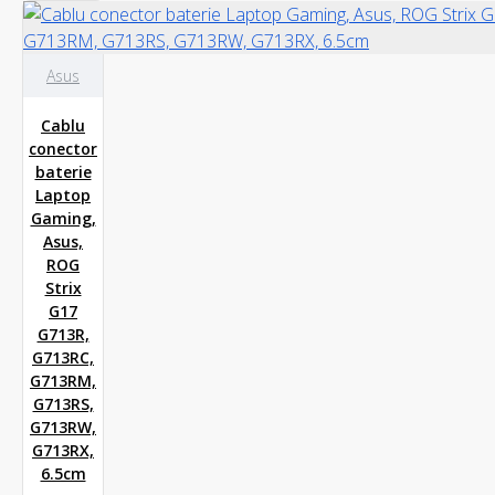
Asus
Cablu
conector
baterie
Laptop
Gaming,
Asus,
ROG
Strix
G17
G713R,
G713RC,
G713RM,
G713RS,
G713RW,
G713RX,
6.5cm