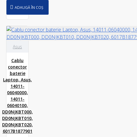
ADAUGĂ ÎN COȘ
Asus
Cablu
conector
baterie
Laptop, Asus,
14011-
06040000,
14011-
06040100,
DD0NJKBT000,
DD0NJKBT010,
DD0NJKBT020,
6017B1877901