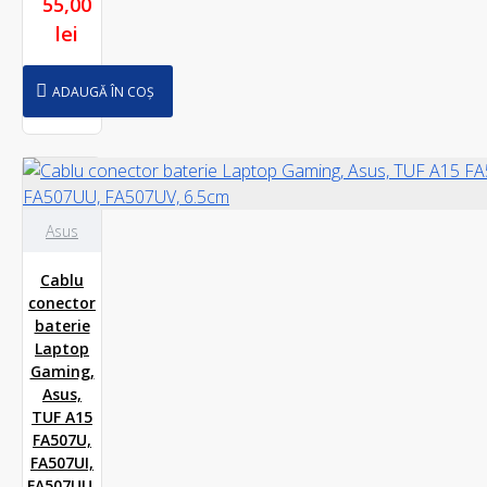
55,00
lei
ADAUGĂ ÎN COȘ
Asus
Cablu
conector
baterie
Laptop
Gaming,
Asus,
TUF A15
FA507U,
FA507UI,
FA507UU,