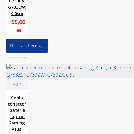
G733CX,
G733CW,
6.5cm
55,00
lei
ADAUGĂ ÎN COȘ
Asus
Cablu
conector
baterie
Laptop
Gaming,
Asus,