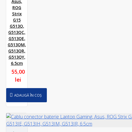
Asus,
ROG
Strix
G15
G513Q,
G513QC,
G513QE,
G513QM,
G513QR,
G513QY,
6.5cm
55,00
lei
ADAUGĂ ÎN COȘ