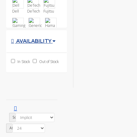
Dell
DeTech
Fujitsu
Gaming
Generic
Hama
AVAILABILITY
HP
Kingston
Lenovo
In Stock
Out of Stock
Logitech
MediaRange
Microsoft
MSI
Orico
Philips
Sandisk
Seagate
Sortare după:
Afișare:
Sony
Toscido
Toshiba