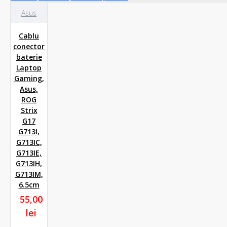
Asus
Cablu
conector
baterie
Laptop
Gaming,
Asus,
ROG
Strix
G17
G713I,
G713IC,
G713IE,
G713IH,
G713IM,
6.5cm
55,00
lei