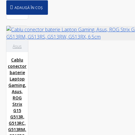
ADAUGĂ ÎN COȘ
Asus
Cablu
conector
baterie
Laptop
Gaming,
Asus,
ROG
Strix
G15
G513R,
G513RC,
G513RM,