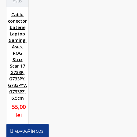
Asus
Cablu
conector
baterie
Laptop
Gaming,
Asus,
ROG
Strix
Scar 17
G733P,
G733PY,
G733PYV,
G733PZ,
6.5cm
55,00
lei
ADAUGĂ ÎN COȘ