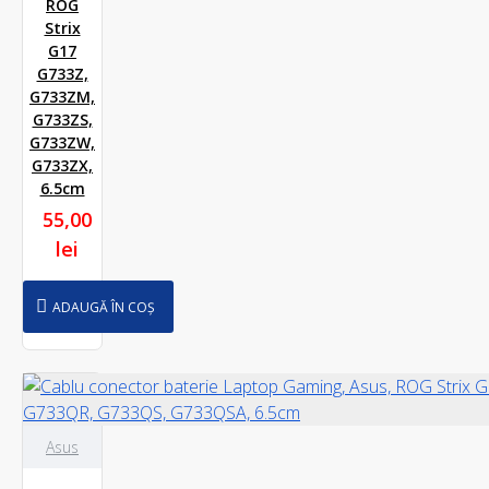
ROG
Strix
G17
G733Z,
G733ZM,
G733ZS,
G733ZW,
G733ZX,
6.5cm
55,00
lei
ADAUGĂ ÎN COȘ
Asus