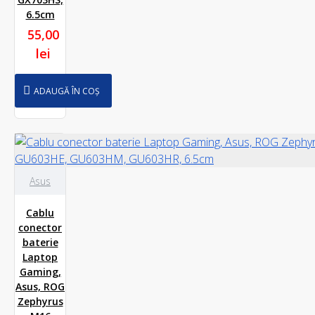
6.5cm
55,00
lei
ADAUGĂ ÎN COȘ
Asus
Cablu
conector
baterie
Laptop
Gaming,
Asus, ROG
Zephyrus