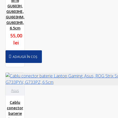
M16
GU603H,
GU603HE,
GU603HM,
GU603HR,
6.5cm
55,00
lei
ADAUGĂ ÎN COȘ
Asus
Cablu
conector
baterie