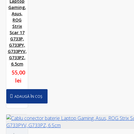
Laptop
Gaming,
Asus,
ROG
Strix
Scar 17
G733P,
G733PY,
G733PYV,
G733PZ,
6.5cm
55,00
lei
ADAUGĂ ÎN COȘ