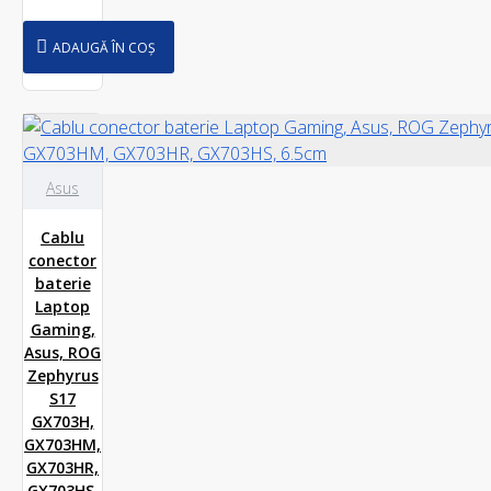
ADAUGĂ ÎN COȘ
Asus
Cablu
conector
baterie
Laptop
Gaming,
Asus, ROG
Zephyrus
S17
GX703H,
GX703HM,
GX703HR,
GX703HS,