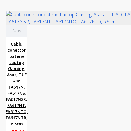
Transcend
Westen Digital
Asus
Cablu
conector
baterie
Laptop
Gaming,
Asus, TUF
A16
FA617N,
FA617NS,
FA617NSR,
FA617NT,
FA617NTQ,
FA617NTR,
6.5cm