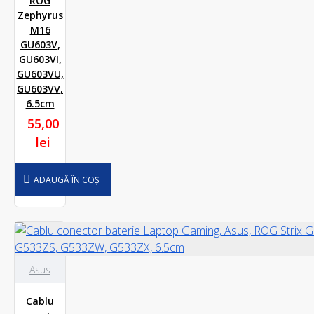
ROG
Zephyrus
M16
GU603V,
GU603VI,
GU603VU,
GU603VV,
6.5cm
55,00
lei
ADAUGĂ ÎN COȘ
Asus
Cablu